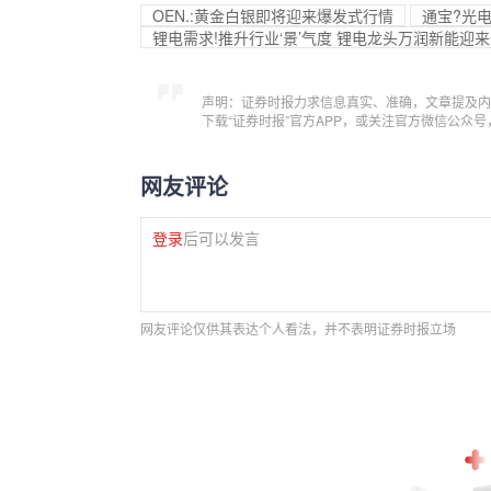
OE
N.:黄金白银即将迎来爆发式行情
通宝?光
锂电需求!推升行业‘景’气度 锂电龙头万润新能迎
声明：证券时报力求信息真实、准确，文章提及内
下载“证券时报”官方APP，或关注官方微信公众
网友评论
登录
后可以发言
网友评论仅供其表达个人看法，并不表明证券时报立场